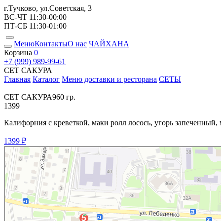
г.Тучково, ул.Советская, 3
ВС-ЧТ 11:30-00:00
ПТ-СБ 11:30-01:00
Меню
Контакты
О нас
ЧАЙХАНА
Корзина
0
+7 (999) 989-99-61
СЕТ САКУРА
Главная
Каталог
Меню доставки и ресторана
СЕТЫ
СЕТ САКУРА
960 гр.
1399
Калифорния с креветкой, маки ролл лосось, угорь запеченный, 
1399 ₽
Место Есть
Ресторан в Москве и Московской области